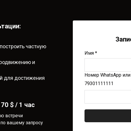
ьтации:
Запи
 построить частную
Имя *
продвижению и
Номер WhatsApp или 
ий для достижения
79301111111
0 $ / 1 час
ью встречи
 по вашему запросу